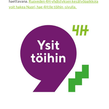
haettavana.
Ruoveden 4H-yhdistyksen kesätyöpaikkoja
voit hakea Nuori, hae 4H:lle töihin -sivulla.
⁠⁠⁠⁠⁠⁠⁠