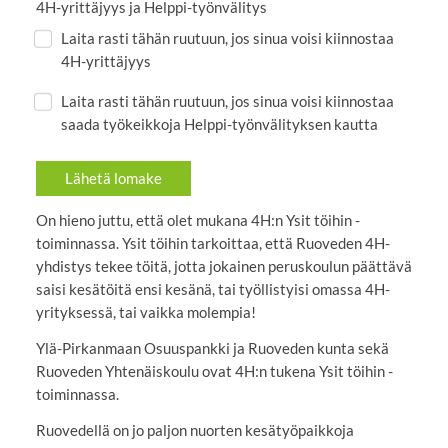
4H-yrittäjyys ja Helppi-työnvälitys
Laita rasti tähän ruutuun, jos sinua voisi kiinnostaa
4H-yrittäjyys
Laita rasti tähän ruutuun, jos sinua voisi kiinnostaa
saada työkeikkoja Helppi-työnvälityksen kautta
Lähetä lomake
On hieno juttu, että olet mukana 4H:n Ysit töihin -
toiminnassa. Ysit töihin tarkoittaa, että Ruoveden 4H-
yhdistys tekee töitä, jotta jokainen peruskoulun päättävä
saisi kesätöitä ensi kesänä, tai työllistyisi omassa 4H-
yrityksessä, tai vaikka molempia!
Ylä-Pirkanmaan Osuuspankki ja Ruoveden kunta sekä
Ruoveden Yhtenäiskoulu ovat 4H:n tukena Ysit töihin -
toiminnassa.
Ruovedellä on jo paljon nuorten kesätyöpaikkoja