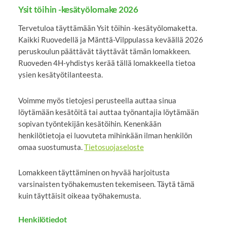
Ysit töihin -kesätyölomake 2026
Tervetuloa täyttämään Ysit töihin -kesätyölomaketta.
Kaikki Ruovedellä ja Mänttä-Vilppulassa keväällä 2026
peruskoulun päättävät täyttävät tämän lomakkeen.
Ruoveden 4H-yhdistys kerää tällä lomakkeella tietoa
ysien kesätyötilanteesta.
Voimme myös tietojesi perusteella auttaa sinua
löytämään kesätöitä tai auttaa työnantajia löytämään
sopivan työntekijän kesätöihin. Kenenkään
henkilötietoja ei luovuteta mihinkään ilman henkilön
omaa suostumusta.
Tietosuojaseloste
Lomakkeen täyttäminen on hyvää harjoitusta
varsinaisten työhakemusten tekemiseen. Täytä tämä
kuin täyttäisit oikeaa työhakemusta.
Henkilötiedot