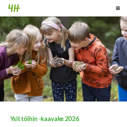
Siirry
Ruoveden 4H-yhdistys
Vali
sivun
sisältöön
Ysit töihin -kaavake 2026