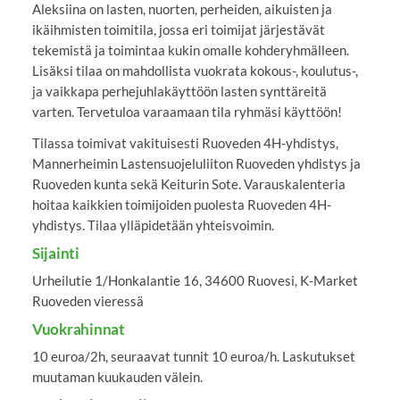
Aleksiina on lasten, nuorten, perheiden, aikuisten ja
ikäihmisten toimitila, jossa eri toimijat järjestävät
tekemistä ja toimintaa kukin omalle kohderyhmälleen.
Lisäksi tilaa on mahdollista vuokrata kokous-, koulutus-,
ja vaikkapa perhejuhlakäyttöön lasten synttäreitä
varten. Tervetuloa varaamaan tila ryhmäsi käyttöön!
Tilassa toimivat vakituisesti Ruoveden 4H-yhdistys,
Mannerheimin Lastensuojeluliiton Ruoveden yhdistys ja
Ruoveden kunta sekä Keiturin Sote. Varauskalenteria
hoitaa kaikkien toimijoiden puolesta Ruoveden 4H-
yhdistys. Tilaa ylläpidetään yhteisvoimin.
Sijainti
Urheilutie 1/Honkalantie 16, 34600 Ruovesi, K-Market
Ruoveden vieressä
Vuokrahinnat
10 euroa/2h, seuraavat tunnit 10 euroa/h. Laskutukset
muutaman kuukauden välein.