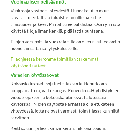
Vuokrauksen pelisäännöt
Vuokraaja vastaa siisteydestä. Huonekalut ja muut
tavarat tulee laittaa takaisin samoille paikoille
tilaisuuden jälkeen. Pinnat tulee puhdistaa. Osa ryhmistä
käyttää tiloja ilman kenkiä, pidä lattia puhtaana.
Tilojen varsinaisilla vuokralaisilla on oikeus kulkea omiin
huoneisiinsa tai säilytyskalusteille.
Tilaohjeessa kerromme toimitilan tarkemmat
käyttöperiaatteet
Varaajien käytössä ovat
Kokouskalusteet, nojatuolit, lasten leikkinurkkaus,
jumppamattoja, valkokangas. Ruoveden 4H-yhdistyksen
videoprojektori ja kokouskaiutin ovat halutessasi
käytössäsi. Niiden käytöstä kannattaa olla etukäteen
yhteydessä, jotta ne ovat varmasti toimitilassa kun niitä
tarvitaan.
Keittiö: uuni ja liesi, kahvinkeitin, mikroaaltouuni,