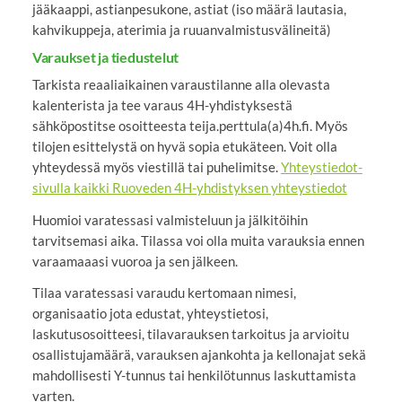
jääkaappi, astianpesukone, astiat (iso määrä lautasia,
kahvikuppeja, aterimia ja ruuanvalmistusvälineitä)
Varaukset ja tiedustelut
Tarkista reaaliaikainen varaustilanne alla olevasta
kalenterista ja tee varaus 4H-yhdistyksestä
sähköpostitse osoitteesta teija.perttula(a)4h.fi. Myös
tilojen esittelystä on hyvä sopia etukäteen. Voit olla
yhteydessä myös viestillä tai puhelimitse.
Yhteystiedot-
sivulla kaikki Ruoveden 4H-yhdistyksen yhteystiedot
Huomioi varatessasi valmisteluun ja jälkitöihin
tarvitsemasi aika. Tilassa voi olla muita varauksia ennen
varaamaaasi vuoroa ja sen jälkeen.
Tilaa varatessasi varaudu kertomaan nimesi,
organisaatio jota edustat, yhteystietosi,
laskutusosoitteesi, tilavarauksen tarkoitus ja arvioitu
osallistujamäärä, varauksen ajankohta ja kellonajat sekä
mahdollisesti Y-tunnus tai henkilötunnus laskuttamista
varten.